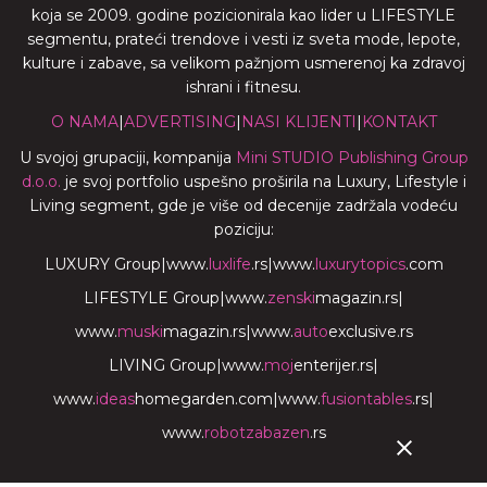
koja se 2009. godine pozicionirala kao lider u LIFESTYLE
segmentu, prateći trendove i vesti iz sveta mode, lepote,
kulture i zabave, sa velikom pažnjom usmerenoj ka zdravoj
ishrani i fitnesu.
O NAMA
|
ADVERTISING
|
NASI KLIJENTI
|
KONTAKT
U svojoj grupaciji, kompanija
Mini STUDIO Publishing Group
d.o.o.
je svoj portfolio uspešno proširila na Luxury, Lifestyle i
Living segment, gde je više od decenije zadržala vodeću
poziciju:
LUXURY Group
|
www.
luxlife
.rs
|
www.
luxurytopics
.com
LIFESTYLE Group
|
www.
zenski
magazin.rs
|
www.
muski
magazin.rs
|
www.
auto
exclusive.rs
LIVING Group
|
www.
moj
enterijer.rs
|
www.
ideas
homegarden.com
|
www.
fusiontables
.rs
|
www.
robotzabazen
.rs