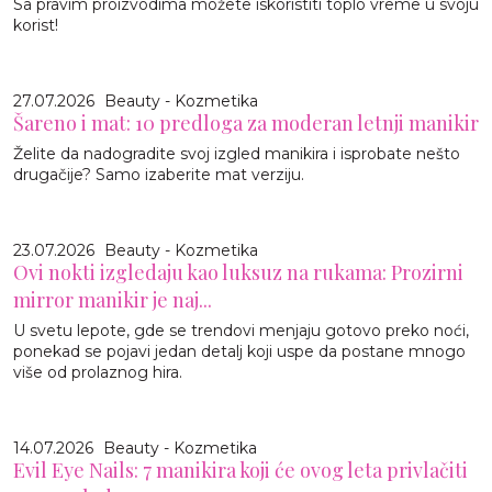
Sa pravim proizvodima možete iskoristiti toplo vreme u svoju
korist!
27.07.2026
Beauty - Kozmetika
Šareno i mat: 10 predloga za moderan letnji manikir
Želite da nadogradite svoj izgled manikira i isprobate nešto
drugačije? Samo izaberite mat verziju.
23.07.2026
Beauty - Kozmetika
Ovi nokti izgledaju kao luksuz na rukama: Prozirni
mirror manikir je naj...
U svetu lepote, gde se trendovi menjaju gotovo preko noći,
ponekad se pojavi jedan detalj koji uspe da postane mnogo
više od prolaznog hira.
14.07.2026
Beauty - Kozmetika
Evil Eye Nails: 7 manikira koji će ovog leta privlačiti