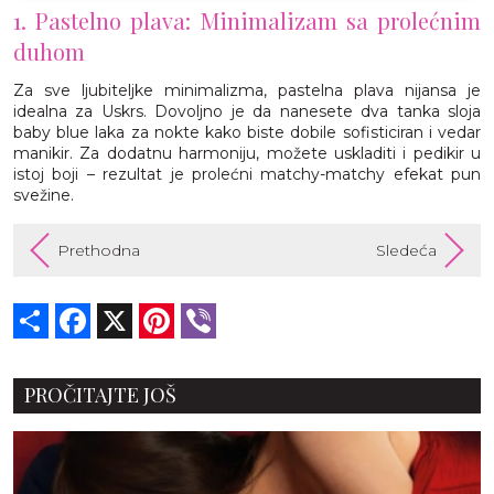
1. Pastelno plava: Minimalizam sa prolećnim
duhom
Za sve ljubiteljke minimalizma, pastelna plava nijansa je
idealna za Uskrs. Dovoljno je da nanesete dva tanka sloja
baby blue laka za nokte kako biste dobile sofisticiran i vedar
manikir. Za dodatnu harmoniju, možete uskladiti i pedikir u
istoj boji – rezultat je prolećni matchy-matchy efekat pun
svežine.
Prethodna
Sledeća
Share
Facebook
X
Pinterest
Viber
PROČITAJTE JOŠ