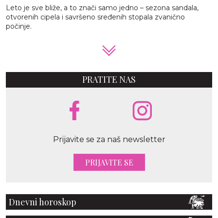
Leto je sve bliže, a to znači samo jedno – sezona sandala,
otvorenih cipela i savršeno sređenih stopala zvanično
počinje.
PRATITE NAS
Prijavite se za naš newsletter
PRIJAVITE SE
Dnevni horoskop