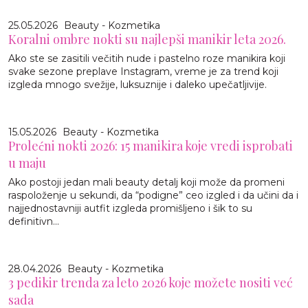
25.05.2026
Beauty - Kozmetika
Koralni ombre nokti su najlepši manikir leta 2026.
Ako ste se zasitili večitih nude i pastelno roze manikira koji
svake sezone preplave Instagram, vreme je za trend koji
izgleda mnogo svežije, luksuznije i daleko upečatljivije.
15.05.2026
Beauty - Kozmetika
Prolećni nokti 2026: 15 manikira koje vredi isprobati
u maju
Ako postoji jedan mali beauty detalj koji može da promeni
raspoloženje u sekundi, da “podigne” ceo izgled i da učini da i
najjednostavniji autfit izgleda promišljeno i šik to su
definitivn...
28.04.2026
Beauty - Kozmetika
3 pedikir trenda za leto 2026 koje možete nositi već
sada