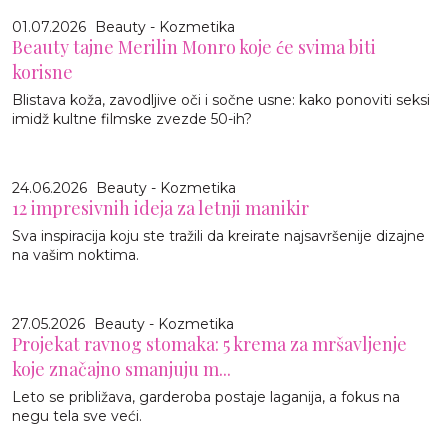
01.07.2026
Beauty - Kozmetika
Beauty tajne Merilin Monro koje će svima biti
korisne
Blistava koža, zavodljive oči i sočne usne: kako ponoviti seksi
imidž kultne filmske zvezde 50-ih?
24.06.2026
Beauty - Kozmetika
12 impresivnih ideja za letnji manikir
Sva inspiracija koju ste tražili da kreirate najsavršenije dizajne
na vašim noktima.
27.05.2026
Beauty - Kozmetika
Projekat ravnog stomaka: 5 krema za mršavljenje
koje značajno smanjuju m...
Leto se približava, garderoba postaje laganija, a fokus na
negu tela sve veći.