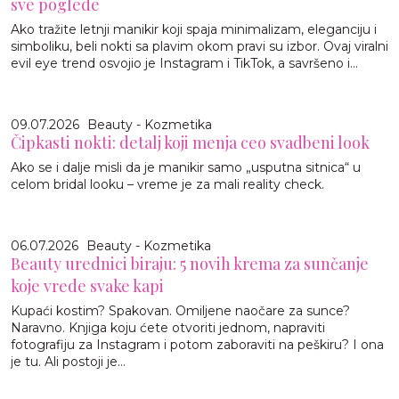
sve poglede
Ako tražite letnji manikir koji spaja minimalizam, eleganciju i
simboliku, beli nokti sa plavim okom pravi su izbor. Ovaj viralni
evil eye trend osvojio je Instagram i TikTok, a savršeno i...
09.07.2026
Beauty - Kozmetika
Čipkasti nokti: detalj koji menja ceo svadbeni look
Ako se i dalje misli da je manikir samo „usputna sitnica“ u
celom bridal looku – vreme je za mali reality check.
06.07.2026
Beauty - Kozmetika
Beauty urednici biraju: 5 novih krema za sunčanje
koje vrede svake kapi
Kupaći kostim? Spakovan. Omiljene naočare za sunce?
Naravno. Knjiga koju ćete otvoriti jednom, napraviti
fotografiju za Instagram i potom zaboraviti na peškiru? I ona
je tu. Ali postoji je...