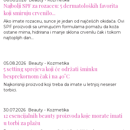
06.08.2026
Beauty - Kozmetika
Najbolji SPF za rozaceu: 5 dermatoloških favorita
koji smiruju crvenilo...
Ako imate rozaceu, sunce je jedan od najčešćih okidača. Ovi
SPF proizvodi sa umirujućim formulama pomažu da koža
ostane mirna, hidrirana i manje sklona crvenilu čak i tokom
najtoplijih dan...
05.08.2026
Beauty - Kozmetika
5 setting sprejeva koji će održati šminku
besprekornom čak i na 40°C
Najkorisniji proizvod koji treba da imate u letnjoj neseser
torbici.
30.07.2026
Beauty - Kozmetika
12 esencijalnih beauty proizvoda koje morate imati
u torbi za plažu