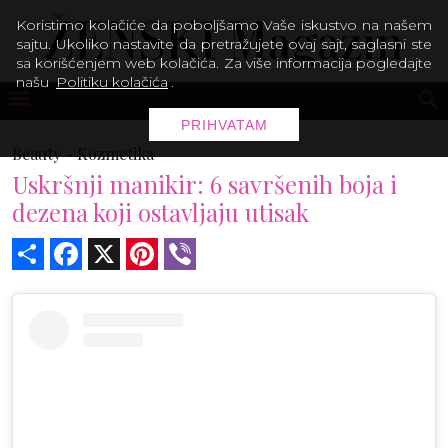
Koristimo kolačiće da poboljšamo Vaše iskustvo na našem
sajtu. Ukoliko nastavite da pretražujete ovaj sajt, saglasni ste
sa korišćenjem web kolačića. Za više informacija pogledajte
našu
Politiku kolačića
.
PRIHVATAM
Beauty -
Kozmetika
Uskršnji manikir: 6 savršenih boja i
dezena koji ostavljaju utisak
Share
Facebook
X
Pinterest
Viber