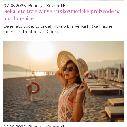
07.08.2026
Beauty - Kozmetika
Neka leto traje zauvek uz kozmetičke proizvode na
bazi lubenice
Da je leto voće, to bi definitivno bila velika kriška hladne
lubenice direktno iz frižidera.