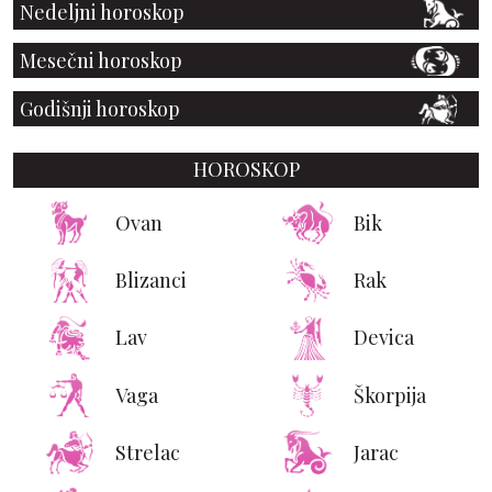
Nedeljni horoskop
Mesečni horoskop
Godišnji horoskop
HOROSKOP
Ovan
Bik
Blizanci
Rak
Lav
Devica
Vaga
Škorpija
Strelac
Jarac