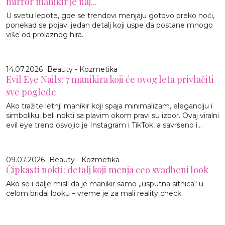
mirror manikir je naj...
U svetu lepote, gde se trendovi menjaju gotovo preko noći,
ponekad se pojavi jedan detalj koji uspe da postane mnogo
više od prolaznog hira.
14.07.2026
Beauty - Kozmetika
Evil Eye Nails: 7 manikira koji će ovog leta privlačiti
sve poglede
Ako tražite letnji manikir koji spaja minimalizam, eleganciju i
simboliku, beli nokti sa plavim okom pravi su izbor. Ovaj viralni
evil eye trend osvojio je Instagram i TikTok, a savršeno i...
09.07.2026
Beauty - Kozmetika
Čipkasti nokti: detalj koji menja ceo svadbeni look
Ako se i dalje misli da je manikir samo „usputna sitnica“ u
celom bridal looku – vreme je za mali reality check.