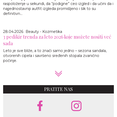
raspoloženje u sekundi, da “podigne” ceo izgled i da učini da i
najjednostavniji autfit izgleda promišljeno i šik to su
definitivn...
28.04.2026
Beauty - Kozmetika
3 pedikir trenda za leto 2026 koje možete nositi već
sada
Leto je sve bliže, a to znači samo jedno – sezona sandala,
otvorenih cipela i savršeno sređenih stopala zvanično
počinje.
PRATITE NAS