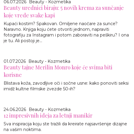
06.07.2026
Beauty - Kozmetika
Beauty urednici biraju: 5 novih krema za sunčanje
koje vrede svake kapi
Kupaći kostim? Spakovan. Omiljene naočare za sunce?
Naravno. Knjiga koju ćete otvoriti jednom, napraviti
fotografiju za Instagram i potom zaboraviti na peškiru? I ona
je tu. Ali postoji je...
01.07.2026
Beauty - Kozmetika
Beauty tajne Merilin Monro koje će svima biti
korisne
Blistava koža, zavodljive oči i sočne usne: kako ponoviti seksi
imidž kultne filmske zvezde 50-ih?
24.06.2026
Beauty - Kozmetika
12 impresivnih ideja za letnji manikir
Sva inspiracija koju ste tražili da kreirate najsavršenije dizajne
na vašim noktima.