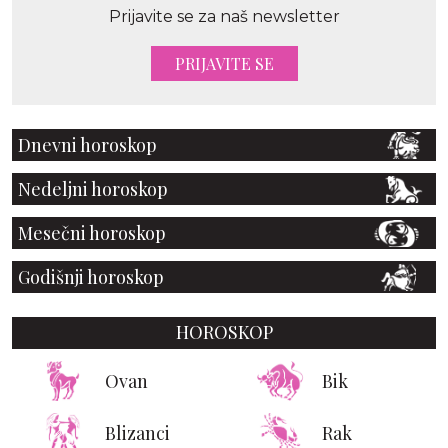
Prijavite se za naš newsletter
PRIJAVITE SE
Dnevni horoskop
Nedeljni horoskop
Mesečni horoskop
Godišnji horoskop
HOROSKOP
Ovan
Bik
Blizanci
Rak