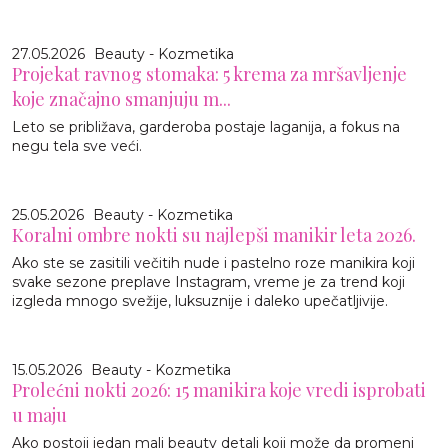
27.05.2026
Beauty - Kozmetika
Projekat ravnog stomaka: 5 krema za mršavljenje
koje značajno smanjuju m...
Leto se približava, garderoba postaje laganija, a fokus na
negu tela sve veći.
25.05.2026
Beauty - Kozmetika
Koralni ombre nokti su najlepši manikir leta 2026.
Ako ste se zasitili večitih nude i pastelno roze manikira koji
svake sezone preplave Instagram, vreme je za trend koji
izgleda mnogo svežije, luksuznije i daleko upečatljivije.
15.05.2026
Beauty - Kozmetika
Prolećni nokti 2026: 15 manikira koje vredi isprobati
u maju
Ako postoji jedan mali beauty detalj koji može da promeni