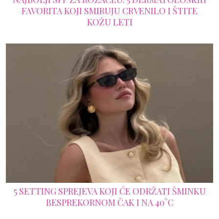
FAVORITA KOJI SMIRUJU CRVENILO I ŠTITE
KOŽU LETI
5 SETTING SPREJEVA KOJI ĆE ODRŽATI ŠMINKU
BESPREKORNOM ČAK I NA 40°C