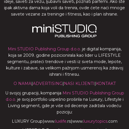
ideje, saveti za vezu, ljubavni saveti, poznati parfemi. Ako ste
ipak aktivna dama koja voli da trenira, ovde ćete naći mnoge
savete vezane za treninge i fitness, kao i plan ishrane.
Mini STUDIO Publishing Group d.o.o.
je digital kompanija,
koja se 2009. godine pozicionirala kao lider u LIFESTYLE
segmentu, prateći trendove i vesti iz sveta mode, lepote,
kulture i zabave, sa velikom pažnjom usmerenoj ka zdravoj
ishrani i fitnesu.
O NAMA
|
ADVERTISING
|
NASI KLIJENTI
|
KONTAKT
U svojoj grupaciji, kompanija
Mini STUDIO Publishing Group
d.o.o.
je svoj portfolio uspešno proširila na Luxury, Lifestyle i
Living segment, gde je više od decenije zadržala vodeću
poziciju:
LUXURY Group
|
www.
luxlife
.rs
|
www.
luxurytopics
.com