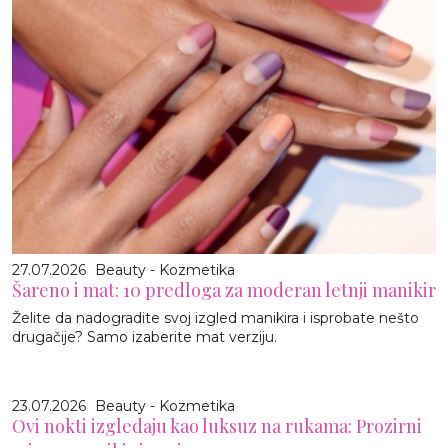
27.07.2026
Beauty - Kozmetika
Šareno i mat: 10 predloga za moderan letnji manikir
Želite da nadogradite svoj izgled manikira i isprobate nešto
drugačije? Samo izaberite mat verziju.
23.07.2026
Beauty - Kozmetika
Ovi nokti izgledaju kao luksuz na rukama: Prozirni