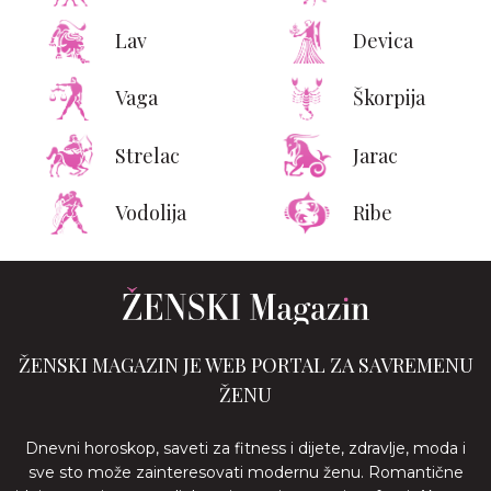
Lav
Devica
Vaga
Škorpija
Strelac
Jarac
Vodolija
Ribe
ŽENSKI MAGAZIN JE WEB PORTAL ZA SAVREMENU
ŽENU
Dnevni horoskop, saveti za fitness i dijete, zdravlje, moda i
sve sto može zainteresovati modernu ženu. Romantične