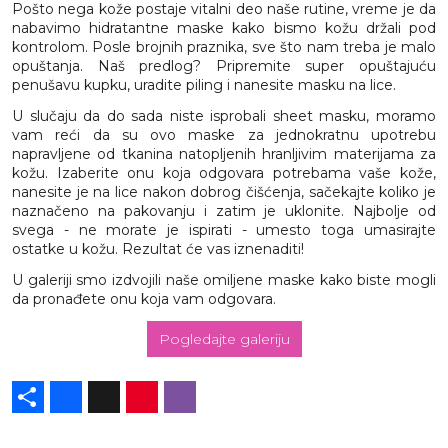
Pošto nega kože postaje vitalni deo naše rutine, vreme je da
nabavimo hidratantne maske kako bismo kožu držali pod
kontrolom. Posle brojnih praznika, sve što nam treba je malo
opuštanja. Naš predlog? Pripremite super opuštajuću
penušavu kupku, uradite piling i nanesite masku na lice.
U slučaju da do sada niste isprobali sheet masku, moramo
vam reći da su ovo maske za jednokratnu upotrebu
napravljene od tkanina natopljenih hranljivim materijama za
kožu. Izaberite onu koja odgovara potrebama vaše kože,
nanesite je na lice nakon dobrog čišćenja, sačekajte koliko je
naznačeno na pakovanju i zatim je uklonite. Najbolje od
svega - ne morate je ispirati - umesto toga umasirajte
ostatke u kožu. Rezultat će vas iznenaditi!
U galeriji smo izdvojili naše omiljene maske kako biste mogli
da pronađete onu koja vam odgovara.
Pogledajte galeriju
Share
Facebook
X
Pinterest
Viber