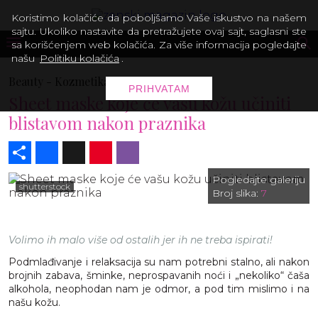
Koristimo kolačiće da poboljšamo Vaše iskustvo na našem
sajtu. Ukoliko nastavite da pretražujete ovaj sajt, saglasni ste
sa korišćenjem web kolačića. Za više informacija pogledajte
našu
Politiku kolačića
.
Beauty -
Kozmetika
PRIHVATAM
Sheet maske koje će vašu kožu učiniti
blistavom nakon praznika
Share
Facebook
X
Pinterest
Viber
Pogledajte galeriju
shutterstock
Broj slika:
7
Volimo ih malo više od ostalih jer ih ne treba ispirati!
Podmlađivanje i relaksacija su nam potrebni stalno, ali nakon
brojnih zabava, šminke, neprospavanih noći i „nekoliko“ čaša
alkohola, neophodan nam je odmor, a pod tim mislimo i na
našu kožu.