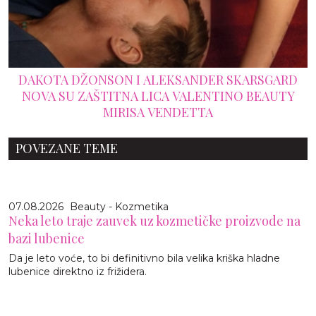
DAKOTA DŽONSON I ALEKSANDER SKARSGARD
NOVA SU ZAŠTITNA LICA VALENTINO BEAUTY
MIRISA VENDETTA
POVEZANE TEME
07.08.2026
Beauty - Kozmetika
Neka leto traje zauvek uz kozmetičke proizvode na
bazi lubenice
Da je leto voće, to bi definitivno bila velika kriška hladne
lubenice direktno iz frižidera.