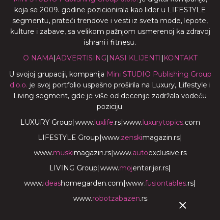
koja se 2009. godine pozicionirala kao lider u LIFESTYLE
segmentu, prateći trendove i vesti iz sveta mode, lepote,
kulture i zabave, sa velikom pažnjom usmerenoj ka zdravoj
ishrani i fitnesu.
O NAMA
|
ADVERTISING
|
NASI KLIJENTI
|
KONTAKT
U svojoj grupaciji, kompanija
Mini STUDIO Publishing Group
d.o.o.
je svoj portfolio uspešno proširila na Luxury, Lifestyle i
Living segment, gde je više od decenije zadržala vodeću
poziciju:
LUXURY Group
|
www.
luxlife
.rs
|
www.
luxurytopics
.com
LIFESTYLE Group
|
www.
zenski
magazin.rs
|
www.
muski
magazin.rs
|
www.
auto
exclusive.rs
LIVING Group
|
www.
moj
enterijer.rs
|
www.
ideas
homegarden.com
|
www.
fusiontables
.rs
|
www.
robotzabazen
.rs