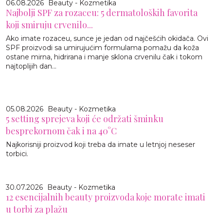
06.08.2026
Beauty - Kozmetika
Najbolji SPF za rozaceu: 5 dermatoloških favorita
koji smiruju crvenilo...
Ako imate rozaceu, sunce je jedan od najčešćih okidača. Ovi
SPF proizvodi sa umirujućim formulama pomažu da koža
ostane mirna, hidrirana i manje sklona crvenilu čak i tokom
najtoplijih dan...
05.08.2026
Beauty - Kozmetika
5 setting sprejeva koji će održati šminku
besprekornom čak i na 40°C
Najkorisniji proizvod koji treba da imate u letnjoj neseser
torbici.
30.07.2026
Beauty - Kozmetika
12 esencijalnih beauty proizvoda koje morate imati
u torbi za plažu