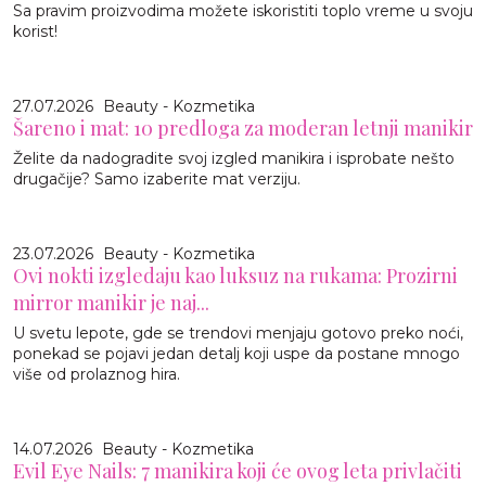
Sa pravim proizvodima možete iskoristiti toplo vreme u svoju
korist!
27.07.2026
Beauty - Kozmetika
Šareno i mat: 10 predloga za moderan letnji manikir
Želite da nadogradite svoj izgled manikira i isprobate nešto
drugačije? Samo izaberite mat verziju.
23.07.2026
Beauty - Kozmetika
Ovi nokti izgledaju kao luksuz na rukama: Prozirni
mirror manikir je naj...
U svetu lepote, gde se trendovi menjaju gotovo preko noći,
ponekad se pojavi jedan detalj koji uspe da postane mnogo
više od prolaznog hira.
14.07.2026
Beauty - Kozmetika
Evil Eye Nails: 7 manikira koji će ovog leta privlačiti