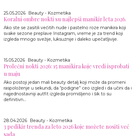
25.05.2026
Beauty - Kozmetika
Koralni ombre nokti su najlepši manikir leta 2026.
Ako ste se zasitili večitih nude i pastelno roze manikira koji
svake sezone preplave Instagram, vreme je za trend koji
izgleda mnogo svežije, luksuznije i daleko upečatljivije.
15.05.2026
Beauty - Kozmetika
Prolećni nokti 2026: 15 manikira koje vredi isprobati
u maju
Ako postoji jedan mali beauty detalj koji može da promeni
raspoloženje u sekundi, da “podigne” ceo izgled i da učini da i
najjednostavniji autfit izgleda promišljeno i šik to su
definitivn...
28.04.2026
Beauty - Kozmetika
3 pedikir trenda za leto 2026 koje možete nositi već
sada