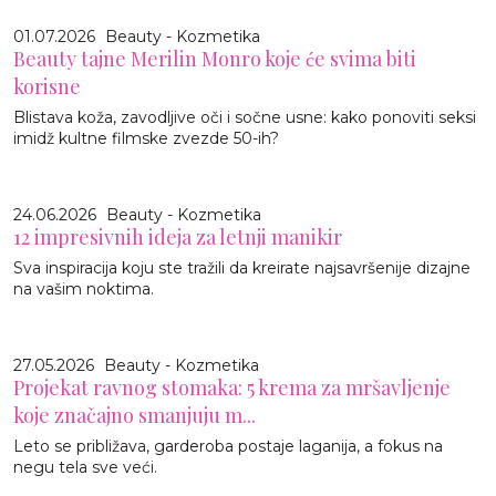
01.07.2026
Beauty - Kozmetika
Beauty tajne Merilin Monro koje će svima biti
korisne
Blistava koža, zavodljive oči i sočne usne: kako ponoviti seksi
imidž kultne filmske zvezde 50-ih?
24.06.2026
Beauty - Kozmetika
12 impresivnih ideja za letnji manikir
Sva inspiracija koju ste tražili da kreirate najsavršenije dizajne
na vašim noktima.
27.05.2026
Beauty - Kozmetika
Projekat ravnog stomaka: 5 krema za mršavljenje
koje značajno smanjuju m...
Leto se približava, garderoba postaje laganija, a fokus na
negu tela sve veći.