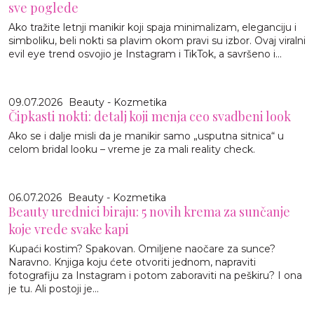
sve poglede
Ako tražite letnji manikir koji spaja minimalizam, eleganciju i
simboliku, beli nokti sa plavim okom pravi su izbor. Ovaj viralni
evil eye trend osvojio je Instagram i TikTok, a savršeno i...
09.07.2026
Beauty - Kozmetika
Čipkasti nokti: detalj koji menja ceo svadbeni look
Ako se i dalje misli da je manikir samo „usputna sitnica“ u
celom bridal looku – vreme je za mali reality check.
06.07.2026
Beauty - Kozmetika
Beauty urednici biraju: 5 novih krema za sunčanje
koje vrede svake kapi
Kupaći kostim? Spakovan. Omiljene naočare za sunce?
Naravno. Knjiga koju ćete otvoriti jednom, napraviti
fotografiju za Instagram i potom zaboraviti na peškiru? I ona
je tu. Ali postoji je...