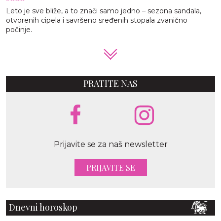
Leto je sve bliže, a to znači samo jedno – sezona sandala,
otvorenih cipela i savršeno sređenih stopala zvanično
počinje.
PRATITE NAS
Prijavite se za naš newsletter
PRIJAVITE SE
Dnevni horoskop