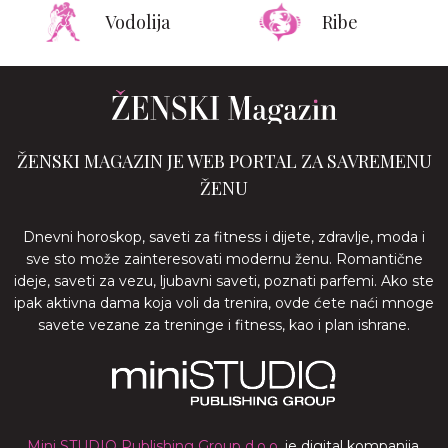
Vodolija
Ribe
ŽENSKI MAGAZIN JE WEB PORTAL ZA SAVREMENU
ŽENU
Dnevni horoskop, saveti za fitness i dijete, zdravlje, moda i
sve sto može zainteresovati modernu ženu. Romantične
ideje, saveti za vezu, ljubavni saveti, poznati parfemi. Ako ste
ipak aktivna dama koja voli da trenira, ovde ćete naći mnoge
savete vezane za treninge i fitness, kao i plan ishrane.
Mini STUDIO Publishing Group d.o.o.
je digital kompanija,