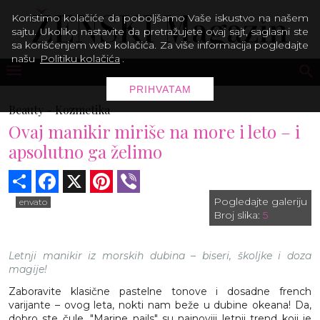
Koristimo kolačiće da poboljšamo Vaše iskustvo na našem
sajtu. Ukoliko nastavite da pretražujete ovaj sajt, saglasni ste
sa korišćenjem web kolačića. Za više informacija pogledajte
našu
Politiku kolačića
.
PRIHVATAM
Beauty -
Kozmetika
Ovaj manikir miriše na more i leto – i
apsolutno ga želimo
Share
Facebook
X
Pinterest
Viber
Pogledajte galeriju
envato
Broj slika:
5
Letnji manikir iz morskih dubina – biseri, školjke i doza
magije!
Zaboravite klasične pastelne tonove i dosadne french
varijante – ovog leta, nokti nam beže u dubine okeana! Da,
dobro ste čule. "Marine nails" su najnoviji letnji trend koji je