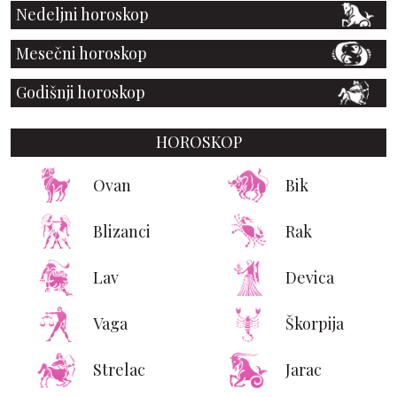
Nedeljni horoskop
Mesečni horoskop
Godišnji horoskop
HOROSKOP
Ovan
Bik
Blizanci
Rak
Lav
Devica
Vaga
Škorpija
Strelac
Jarac