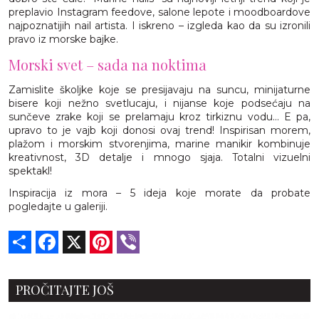
preplavio Instagram feedove, salone lepote i moodboardove
najpoznatijih nail artista. I iskreno – izgleda kao da su izronili
pravo iz morske bajke.
Morski svet – sada na noktima
Zamislite školjke koje se presijavaju na suncu, minijaturne
bisere koji nežno svetlucaju, i nijanse koje podsećaju na
sunčeve zrake koji se prelamaju kroz tirkiznu vodu... E pa,
upravo to je vajb koji donosi ovaj trend! Inspirisan morem,
plažom i morskim stvorenjima, marine manikir kombinuje
kreativnost, 3D detalje i mnogo sjaja. Totalni vizuelni
spektakl!
Inspiracija iz mora – 5 ideja koje morate da probate
pogledajte u galeriji.
Share
Facebook
X
Pinterest
Viber
PROČITAJTE JOŠ