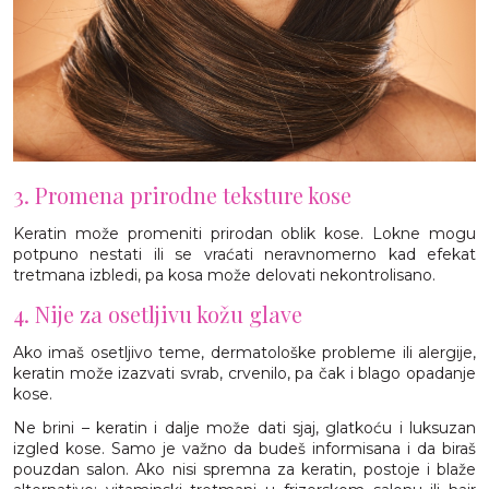
3. Promena prirodne teksture kose
Keratin može promeniti prirodan oblik kose. Lokne mogu
potpuno nestati ili se vraćati neravnomerno kad efekat
tretmana izbledi, pa kosa može delovati nekontrolisano.
4. Nije za osetljivu kožu glave
Ako imaš osetljivo teme, dermatološke probleme ili alergije,
keratin može izazvati svrab, crvenilo, pa čak i blago opadanje
kose.
Ne brini – keratin i dalje može dati sjaj, glatkoću i luksuzan
izgled kose. Samo je važno da budeš informisana i da biraš
pouzdan salon. Ako nisi spremna za keratin, postoje i blaže