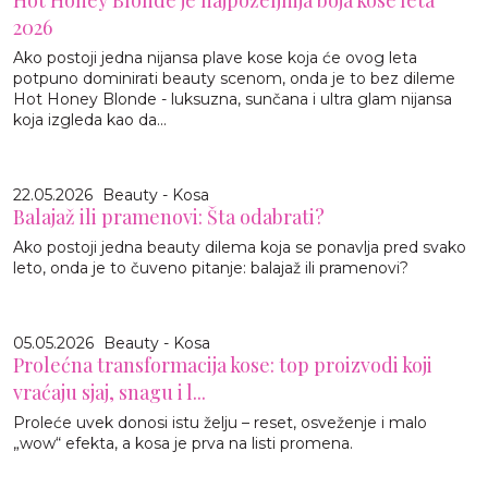
Hot Honey Blonde je najpoželjnija boja kose leta
2026
Ako postoji jedna nijansa plave kose koja će ovog leta
potpuno dominirati beauty scenom, onda je to bez dileme
Hot Honey Blonde - luksuzna, sunčana i ultra glam nijansa
koja izgleda kao da...
22.05.2026
Beauty - Kosa
Balajaž ili pramenovi: Šta odabrati?
Ako postoji jedna beauty dilema koja se ponavlja pred svako
leto, onda je to čuveno pitanje: balajaž ili pramenovi?
05.05.2026
Beauty - Kosa
Prolećna transformacija kose: top proizvodi koji
vraćaju sjaj, snagu i l...
Proleće uvek donosi istu želju – reset, osveženje i malo
„wow“ efekta, a kosa je prva na listi promena.