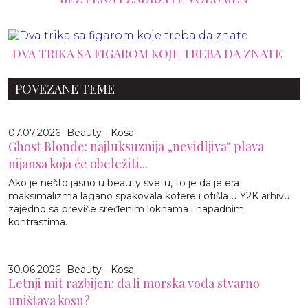
DVA TRIKA SA FIGAROM KOJE TREBA DA ZNATE
POVEZANE TEME
07.07.2026
Beauty - Kosa
Ghost Blonde: najluksuznija „nevidljiva“ plava
nijansa koja će obeležiti...
Ako je nešto jasno u beauty svetu, to je da je era
maksimalizma lagano spakovala kofere i otišla u Y2K arhivu
zajedno sa previše sređenim loknama i napadnim
kontrastima.
30.06.2026
Beauty - Kosa
Letnji mit razbijen: da li morska voda stvarno
uništava kosu?