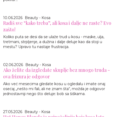
10.06.2026
Beauty - Kosa
Radiš sve “kako treba”, ali kosa i dalje ne raste? Evo
zašto!
Koliko puta se desi da se ulaže trud u kosu - maske, ulja,
tretmani, strpljenje, a dužina i dalje deluje kao da stoji u
mestu? Upravo tu nastaje frustracija.
02.06.2026
Beauty - Kosa
Ako želite da izgledate skuplje bez mnogo truda -
ova frizura je odgovor
Ako već mesecima gledate kosu u ogledalu i imate onaj
osećaj „nešto mi fali, ali ne znam šta“, možda je odgovor
jednostavniji nego što deluje: bob sa šiškama.
27.05.2026
Beauty - Kosa