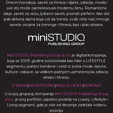
Dnevni horoskop, saveti za fitness i dijete, zdravlje, moda i
sve sto može zainteresovati modernu ženu. Romantične
ideje, saveti za vezu, ljubavni saveti, poznati parfemi. Ako ste
ipak aktivna dama koja voli da trenira, ovde ćete naći mnoge
savete vezane za treninge i fitness, kao i plan ishrane.
Mini STUDIO Publishing Group d.o.o.
je digital kompanija,
koja se 2009. godine pozicionirala kao lider u LIFESTYLE
segmentu, prateći trendove i vesti iz sveta mode, lepote,
kulture i zabave, sa velikom pažnjom usmerenoj ka zdravoj
ishrani i fitnesu.
O NAMA
|
ADVERTISING
|
NASI KLIJENTI
|
KONTAKT
U svojoj grupaciji, kompanija
Mini STUDIO Publishing Group
d.o.o.
je svoj portfolio uspešno proširila na Luxury, Lifestyle i
Living segment, gde je više od decenije zadržala vodeću
poziciju: