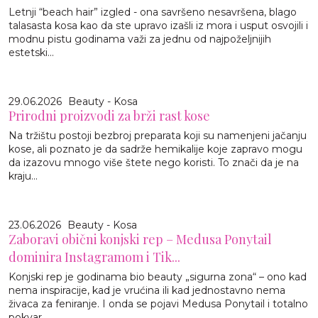
Letnji “beach hair” izgled - ona savršeno nesavršena, blago
talasasta kosa kao da ste upravo izašli iz mora i usput osvojili i
modnu pistu godinama važi za jednu od najpoželjnijih
estetski...
29.06.2026
Beauty - Kosa
Prirodni proizvodi za brži rast kose
Na tržištu postoji bezbroj preparata koji su namenjeni jačanju
kose, ali poznato je da sadrže hemikalije koje zapravo mogu
da izazovu mnogo više štete nego koristi. To znači da je na
kraju...
23.06.2026
Beauty - Kosa
Zaboravi obični konjski rep – Medusa Ponytail
dominira Instagramom i Tik...
Konjski rep je godinama bio beauty „sigurna zona“ – ono kad
nema inspiracije, kad je vrućina ili kad jednostavno nema
živaca za feniranje. I onda se pojavi Medusa Ponytail i totalno
pokvar...