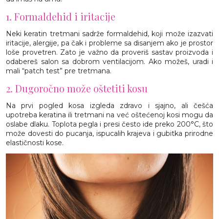
1. Formaldehid i iritacije
Neki keratin tretmani sadrže formaldehid, koji može izazvati
iritacije, alergije, pa čak i probleme sa disanjem ako je prostor
loše provetren. Zato je važno da proveriš sastav proizvoda i
odabereš salon sa dobrom ventilacijom. Ako možeš, uradi i
mali “patch test” pre tretmana.
2. Dugoročno može oštetiti kosu
Na prvi pogled kosa izgleda zdravo i sjajno, ali češća
upotreba keratina ili tretmani na već oštećenoj kosi mogu da
oslabe dlaku. Toplota pegla i presi često ide preko 200°C, što
može dovesti do pucanja, ispucalih krajeva i gubitka prirodne
elastičnosti kose.