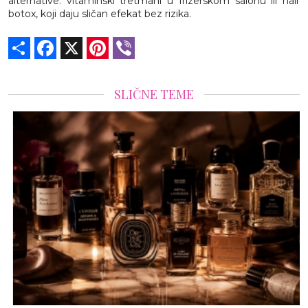
alternative: vitaminski tretmani u frizerskom salonu ili hair
botox, koji daju sličan efekat bez rizika.
Share
Facebook
X
Pinterest
Viber
SLIČNE TEME