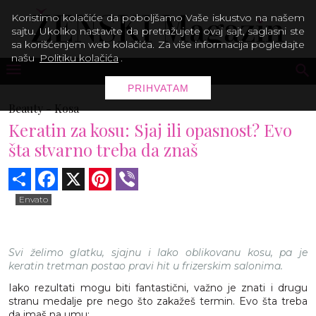
Koristimo kolačiće da poboljšamo Vaše iskustvo na našem
sajtu. Ukoliko nastavite da pretražujete ovaj sajt, saglasni ste
sa korišćenjem web kolačića. Za više informacija pogledajte
našu
Politiku kolačića
.
PRIHVATAM
Beauty -
Kosa
Keratin za kosu: Sjaj ili opasnost? Evo
šta stvarno treba da znaš
Share
Facebook
X
Pinterest
Viber
Envato
Svi želimo glatku, sjajnu i lako oblikovanu kosu, pa je
keratin tretman postao pravi hit u frizerskim salonima.
Iako rezultati mogu biti fantastični, važno je znati i drugu
stranu medalje pre nego što zakažeš termin. Evo šta treba
da imaš na umu: