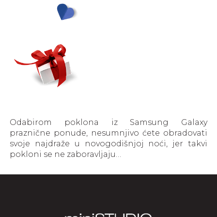
Odabirom poklona iz Samsung Galaxy
praznične ponude, nesumnjivo ćete obradovati
svoje najdraže u novogodišnjoj noći, jer takvi
pokloni se ne zaboravljaju…