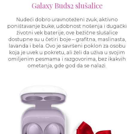
Galaxy Buds2 slušalice
Nudeći dobro uravnoteženi zvuk, aktivno
poništavanje buke, udobnost nošenja i dugački
životni vek baterije, ove bežične slušalice
dostupne su u četiri boje – grafitna, maslinasta,
lavanda i bela. Ovo je savršeni poklon za osobu
koja je uvek u pokretu, ali želi da uživa u svojim
omiljenim pesmama i razgovorima, bez ikakvih
ometanja, gde god da se nalazi.