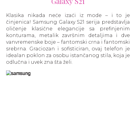
Galaxy S21
Klasika nikada neće izaći iz mode – i to je
činjenica! Samsung Galaxy S21 serija predstavlja
oličenje klasične elegancije sa prefinjenim
konturama, metalik završnim detaljima i dve
vanvremenske boje – fantomski crna i fantomski
srebrna. Graciozan i sofisticiran, ovaj telefon je
idealan poklon za osobu istančanog stila, koja je
odlučna i uvek zna šta želi.