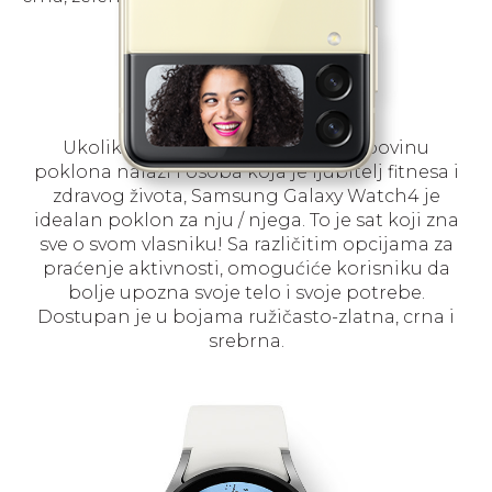
Samsung
Galaxy Watch4
Ukoliko se na vašem spisku za kupovinu
poklona nalazi i osoba koja je ljubitelj fitnesa i
zdravog života, Samsung Galaxy Watch4 je
idealan poklon za nju / njega. To je sat koji zna
sve o svom vlasniku! Sa različitim opcijama za
praćenje aktivnosti, omogućiće korisniku da
bolje upozna svoje telo i svoje potrebe.
Dostupan je u bojama ružičasto-zlatna, crna i
srebrna.