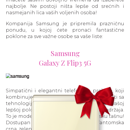
najbolje. Ne postoji ništa lepše od srećnih i
nasmejanih lica vaših voljenih osoba!
Kompanija Samsung je pripremila prazničnu
ponudu, u kojoj ćete pronaći fantastične
poklone za sve važne osobe sa vaše liste:
Samsung
Galaxy Z Flip3 5G
Simpatični i elegantni telefon na preklop, koji
kombinuje ono što smo obožavali u prošlosti sa
tehnologijom sadašnjosti, omogućiće vašoj
lepšoj polovini da uživa u svim vrstama sadržaja.
To je model koji staje i u najmanju žensku tašnu!
Dostupan je u četiri boje – krem, fantomska
crna, zelena i lavanda.