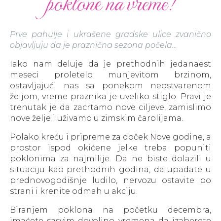
poklone na vreme!
Prve pahulje i ukrašene gradske ulice zvanično
objavljuju da je praznična sezona počela…
Iako nam deluje da je prethodnih jedanaest
meseci proletelo munjevitom brzinom,
ostavljajući nas sa ponekom neostvarenom
željom, vreme praznika je uveliko stiglo. Pravi je
trenutak je da zacrtamo nove ciljeve, zamislimo
nove želje i uživamo u zimskim čarolijama.
Polako kreću i pripreme za doček Nove godine, a
prostor ispod okićene jelke treba popuniti
poklonima za najmilije. Da ne biste dolazili u
situaciju kao prethodnih godina, da upadate u
prednovogodišnje ludilo, nervozu ostavite po
strani i krenite odmah u akciju.
Biranjem poklona na početku decembra,
imaćete sasvim dovoljno vremena da izaberete